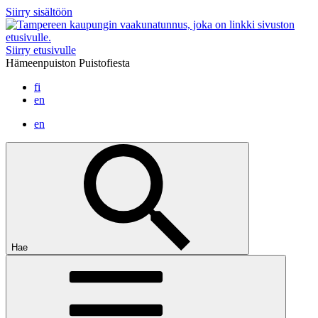
Siirry sisältöön
Siirry etusivulle
Hämeenpuiston Puistofiesta
fi
en
en
Hae