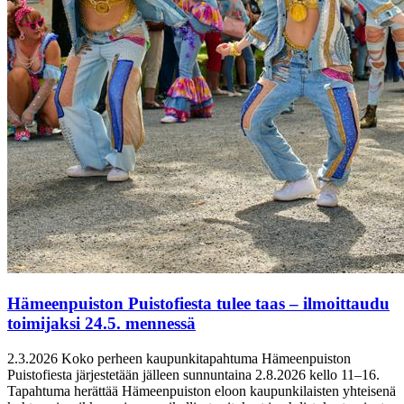
Hämeenpuiston Puistofiesta tulee taas – ilmoittaudu
toimijaksi 24.5. mennessä
2.3.2026
Koko perheen kaupunkitapahtuma Hämeenpuiston
Puistofiesta järjestetään jälleen sunnuntaina 2.8.2026 kello 11–16.
Tapahtuma herättää Hämeenpuiston eloon kaupunkilaisten yhteisenä