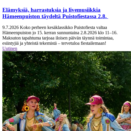
Elämyksiä, harrastuksia ja livemusiikkia
Hämeenpuiston täydeltä Puistofiestassa 2.8.
9.7.2026
Koko perheen kesäklassikko Puistofiesta valtaa
Hämeenpuiston jo 15. kerran sunnuntaina 2.8.2026 klo 11–16.
Maksuton tapahtuma tarjoaa iloisen päivän täynnä toimintaa,
esiintyjiä ja yhteistä tekemistä – tervetuloa fiestailemaan!
Uutinen