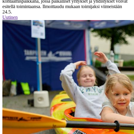
kohtaamispaikkana, jossa paikalliset yritykset ja yhdistykset voivat
esitellä toimintaansa. Ilmoittaudu mukaan toimijaksi viimeistään
24.5.
Uutinen