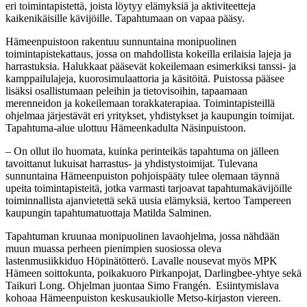
eri toimintapistettä, joista löytyy elämyksiä ja aktiviteetteja
kaikenikäisille kävijöille. Tapahtumaan on vapaa pääsy.
Hämeenpuistoon rakentuu sunnuntaina monipuolinen
toimintapistekattaus, jossa on mahdollista kokeilla erilaisia lajeja ja
harrastuksia. Halukkaat pääsevät kokeilemaan esimerkiksi tanssi- ja
kamppailulajeja, kuorosimulaattoria ja käsitöitä. Puistossa pääsee
lisäksi osallistumaan peleihin ja tietovisoihin, tapaamaan
merenneidon ja kokeilemaan torakkaterapiaa. Toimintapisteillä
ohjelmaa järjestävät eri yritykset, yhdistykset ja kaupungin toimijat.
Tapahtuma-alue ulottuu Hämeenkadulta Näsinpuistoon.
‒ On ollut ilo huomata, kuinka perinteikäs tapahtuma on jälleen
tavoittanut lukuisat harrastus- ja yhdistystoimijat. Tulevana
sunnuntaina Hämeenpuiston pohjoispääty tulee olemaan täynnä
upeita toimintapisteitä, jotka varmasti tarjoavat tapahtumakävijöille
toiminnallista ajanvietettä sekä uusia elämyksiä, kertoo Tampereen
kaupungin tapahtumatuottaja Matilda Salminen.
Tapahtuman kruunaa monipuolinen lavaohjelma, jossa nähdään
muun muassa perheen pienimpien suosiossa oleva
lastenmusiikkiduo Höpinätötterö. Lavalle nousevat myös MPK
Hämeen soittokunta, poikakuoro Pirkanpojat, Darlingbee-yhtye sekä
Taikuri Long. Ohjelman juontaa Simo Frangén. Esiintymislava
kohoaa Hämeenpuiston keskusaukiolle Metso-kirjaston viereen.