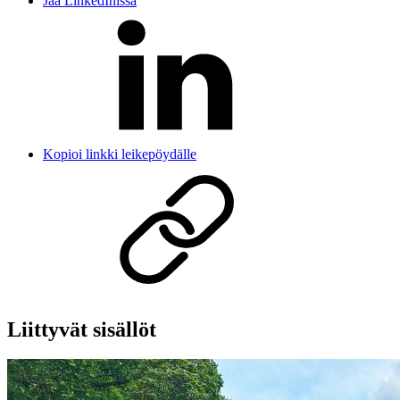
Jaa LinkedInissä
Kopioi linkki leikepöydälle
Liittyvät sisällöt