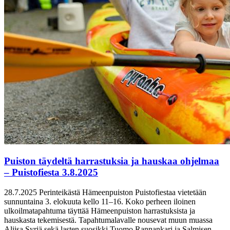
Puiston täydeltä harrastuksia ja hauskaa ohjelmaa
– Puistofiesta 3.8.2025
28.7.2025
Perinteikästä Hämeenpuiston Puistofiestaa vietetään
sunnuntaina 3. elokuuta kello 11–16. Koko perheen iloinen
ulkoilmatapahtuma täyttää Hämeenpuiston harrastuksista ja
hauskasta tekemisestä. Tapahtumalavalle nousevat muun muassa
Aliisa Syrjä sekä lasten suosikki Tuomo Rannankari ja Salmisen