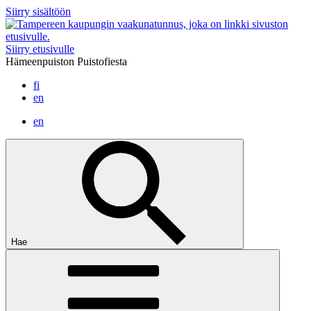
Siirry sisältöön
Siirry etusivulle
Hämeenpuiston Puistofiesta
fi
en
en
Hae