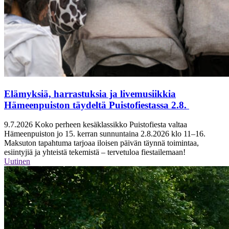
Elämyksiä, harrastuksia ja livemusiikkia
Hämeenpuiston täydeltä Puistofiestassa 2.8.
9.7.2026
Koko perheen kesäklassikko Puistofiesta valtaa
Hämeenpuiston jo 15. kerran sunnuntaina 2.8.2026 klo 11–16.
Maksuton tapahtuma tarjoaa iloisen päivän täynnä toimintaa,
esiintyjiä ja yhteistä tekemistä – tervetuloa fiestailemaan!
Uutinen