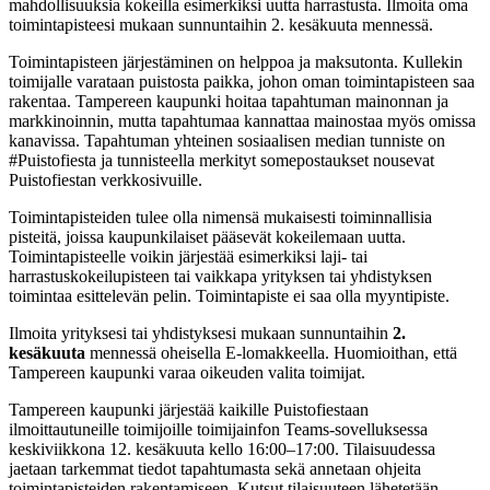
mahdollisuuksia kokeilla esimerkiksi uutta harrastusta. Ilmoita oma
toimintapisteesi mukaan sunnuntaihin 2. kesäkuuta mennessä.
Toimintapisteen järjestäminen on helppoa ja maksutonta. Kullekin
toimijalle varataan puistosta paikka, johon oman toimintapisteen saa
rakentaa. Tampereen kaupunki hoitaa tapahtuman mainonnan ja
markkinoinnin, mutta tapahtumaa kannattaa mainostaa myös omissa
kanavissa. Tapahtuman yhteinen sosiaalisen median tunniste on
#Puistofiesta ja tunnisteella merkityt somepostaukset nousevat
Puistofiestan verkkosivuille.
Toimintapisteiden tulee olla nimensä mukaisesti toiminnallisia
pisteitä, joissa kaupunkilaiset pääsevät kokeilemaan uutta.
Toimintapisteelle voikin järjestää esimerkiksi laji- tai
harrastuskokeilupisteen tai vaikkapa yrityksen tai yhdistyksen
toimintaa esittelevän pelin. Toimintapiste ei saa olla myyntipiste.
Ilmoita yrityksesi tai yhdistyksesi mukaan sunnuntaihin
2.
kesäkuuta
mennessä oheisella E-lomakkeella. Huomioithan, että
Tampereen kaupunki varaa oikeuden valita toimijat.
Tampereen kaupunki järjestää kaikille Puistofiestaan
ilmoittautuneille toimijoille toimijainfon Teams-sovelluksessa
keskiviikkona 12. kesäkuuta kello 16:00–17:00. Tilaisuudessa
jaetaan tarkemmat tiedot tapahtumasta sekä annetaan ohjeita
toimintapisteiden rakentamiseen. Kutsut tilaisuuteen lähetetään