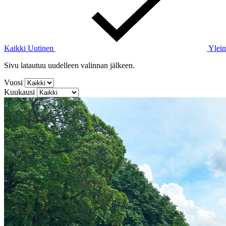
Kaikki
Uutinen
Ylein
Sivu latautuu uudelleen valinnan jälkeen.
Vuosi
Kuukausi