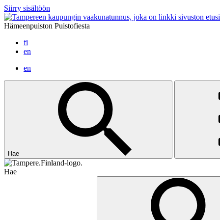
Siirry sisältöön
Hämeenpuiston Puistofiesta
fi
en
en
Hae
Hae