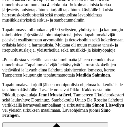
tunnelmissa sunnuntaina 4. elokuuta. Jo kolmattatoista kertaa
järjestetty puistotapahtuma tarjoili tapahtumakävijöille lukuisia
harrastuskokeilupisteitä sekä monipuolista lavaohjelmaa
musiikkiesityksistä sirkus- ja sambatunnelmiin.
Tapahtumassa oli mukana yli 90 yritysten, yhdistysten ja kaupungin
toimijoiden järjestämää toimintapistettä, joissa tapahtumakävijät
pääsivät osallistumaan arvontoihin ja tietovisoihin sekä kokeilemaan
erilaisia lajeja ja harrastuksia. Mukana oli muun muassa tanssi- ja
itsepuolustuslajeja, yleisurheilua sekä musiikki- ja käsityöpajoja.
-Puistofiestaa vietettiin sateesta huolimatta jälleen riemukkaissa
tunnelmissa. Tapahtumakävijät heittäytyivät harrastuskokeilujen
vietäväksi ja lavaohjelma ilahdutti aktiviteettien lomassa, kertoo
Tampereen kaupungin tapahtumatuottaja
Matilda Salminen
.
Tapahtumalava tarjoili jälleen monipuolista ohjelmaa kaikenikäisille
tapahtumakävijöille. Lavalle nousivat Pikku Kakkosesta tuttu
Pikkuli, pop-laulaja
Jenni Mustajärvi
, Tampereen Ukuleleorkesteri
sekä lauluyhtye Dominutz. Sambakoulu Uniao Da Roseira ilahdutti
värikkäällä karnevaalisamballaan ja sirkustaiteilija
Simon Llewellyn
vei yleisön sirkuksen maailmaan. Lavaohjelman juonsi
Simo
Frangén
.