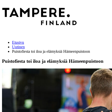
Etusivu
Uutinen
Puistofiesta toi iloa ja elämyksiä Hämeenpuistoon
Puistofiesta toi iloa ja elämyksiä Hämeenpuistoon