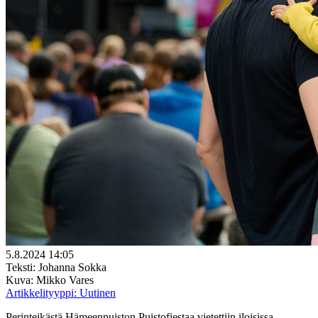
5.8.2024 14:05
Teksti: Johanna Sokka
Kuva: Mikko Vares
Artikkelityyppi:
Uutinen
Perinteikästä Hämeenpuiston Puistofiestaa vietettiin iloisissa