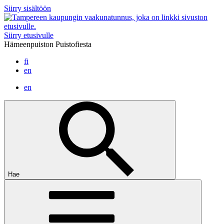
Siirry sisältöön
Siirry etusivulle
Hämeenpuiston Puistofiesta
fi
en
en
Hae